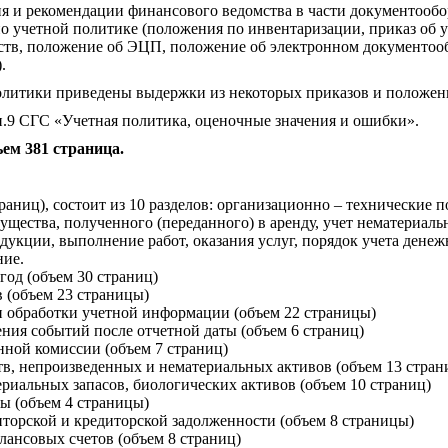
ия и рекомендации финансового ведомства в части документообо
 учетной политике (положения по инвентаризации, приказ об у
ств, положение об ЭЦП, положение об электронном документоо
.
олитики приведены выдержки из некоторых приказов и положений
п.9 СГС «Учетная политика, оценочные значения и ошибки».
ем 381 страница.
аниц), состоит из 10 разделов: организационно – технические п
щества, полученного (переданного) в аренду, учет нематериаль
одукции, выполнение работ, оказания услуг, порядок учета денеж
ние.
год (объем 30 страниц)
 (объем 23 страницы)
 обработки учетной информации (объем 22 страницы)
ния событий после отчетной даты (объем 6 страниц)
ной комиссии (объем 7 страниц)
в, непроизведенных и нематериальных активов (объем 13 стран
риальных запасов, биологических активов (объем 10 страниц)
ы (объем 4 страницы)
торской и кредиторской задолженности (объем 8 страницы)
лансовых счетов (объем 8 страниц)