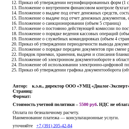
Приказ об утверждении неунифицированных форм (1 с
Положение о внутреннем финансовом контроле бухгалте
Положение о выдаче под отчет денежных средств, сост
Положение о выдаче под отчет денежных документов, 
Положение о санкционировании (объем 5 страниц)
Положение о постоянно действующей комиссии по пост
Положение о порядке ведения кассовых операций (объе
Положение о служебных командировках (объем 4 стра
Приказ об утверждении периодичности вывода докумен
Положение о порядке передачи документов при смене р
Порядок приемки, хранения, выдачи и списания бланко
Положение об электронном документообороте в област
Положение об использовании электронно-цифровой по
Приказ об утверждении графика документооборота (об
Автор:
к.э.н., директор ООО «УМЦ «Диалог-Эксперт
Страниц:
Формат:
Стоимость учетной политики
–
5500 руб
. НДС не облаг
Оплата по безналичному расчету.
Наименование платежа — консультационные услуги.
уточняйте
+7 (391) 205-42-84