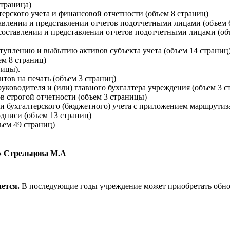
траница)
рского учета и финансовой отчетности (объем 8 страниц)
авлении и представлении отчетов подотчетными лицами (объем 6
составлении и представлении отчетов подотчетными лицами (об
уплению и выбытию активов субъекта учета (объем 14 страниц
м 8 страниц)
ницы).
тов на печать (объем 3 страниц)
уководителя и (или) главного бухгалтера учреждения (объем 3 
в строгой отчетности (объем 3 страницы)
и бухгалтерского (бюджетного) учета с приложением маршрутиз
дписи (объем 13 страниц)
ъем 49 страниц)
» Стрельцова М.А
ается.
В последующие годы учреждение может приобретать обно